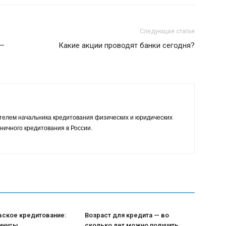
Следующая статья
 —
Какие акции проводят банки сегодня?
телем начальника кредитования физических и юридических
ничного кредитования в России.
ское кредитование:
Возраст для кредита — во
инусы
сколько лет можно получить