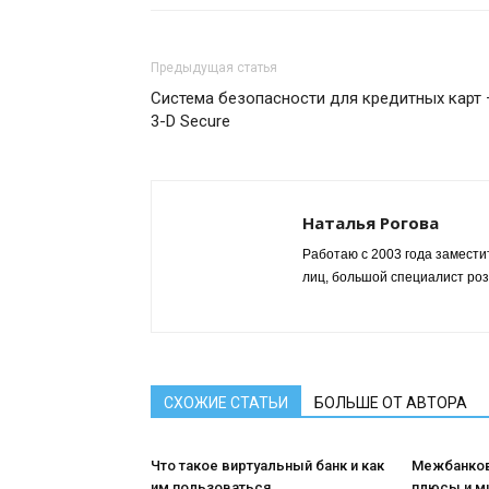
Предыдущая статья
Система безопасности для кредитных карт
3-D Secure
Наталья Рогова
Работаю с 2003 года замести
лиц, большой специалист роз
СХОЖИЕ СТАТЬИ
БОЛЬШЕ ОТ АВТОРА
Что такое виртуальный банк и как
Межбанков
им пользоваться
плюсы и м