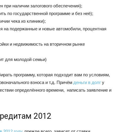
н при наличии залогового обеспечения);
ть по государственной программе и без неё);
чии чека из клиники);
я на подержанные и новые автомобили, процентная
ойки и недвижимость на вторичном рынке
ит для молодой семьи)
рать программу, которая подходит вам по условиям,
воначального взноса и т.д. Причём
деньги в долг
у
шествии определённого времени, написать заявление и
кредитам 2012
 2012 году
, прежде всего, зависят от ставки