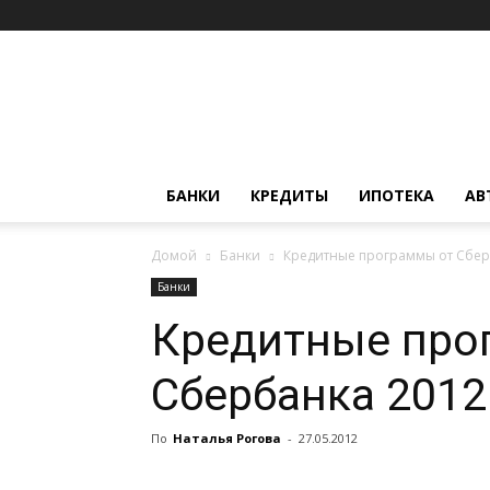
Финансовый
департамент
БАНКИ
КРЕДИТЫ
ИПОТЕКА
АВ
Домой
Банки
Кредитные программы от Сбер
Банки
Кредитные про
Сбербанка 2012
По
Наталья Рогова
-
27.05.2012