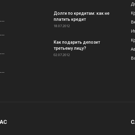
Д
К
Долги по кредитам: как не
платить кредит
В
18.07.2012
И
К
Как подарить депозит
третьему лицу?
А
02.07.2012
В
НАС
С