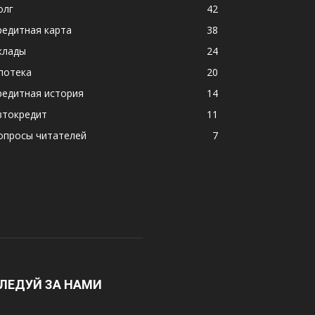
олг
42
редитная карта
38
клады
24
потека
20
редитная история
14
втокредит
11
опросы читателей
7
ЛЕДУЙ ЗА НАМИ