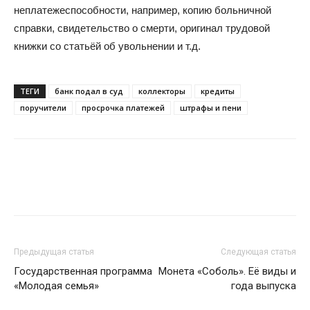
неплатежеспособности, например, копию больничной
справки, свидетельство о смерти, оригинал трудовой
книжки со статьёй об увольнении и т.д.
ТЕГИ
банк подал в суд
коллекторы
кредиты
поручители
просрочка платежей
штрафы и пени
Предыдущая статья
Следующая статья
Государственная программа
Монета «Соболь». Её виды и
«Молодая семья»
года выпуска