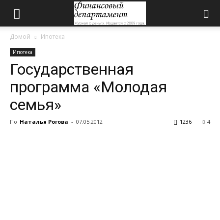
Домой
Ипотека
Ипотека
Государственная
программа «Молодая
семья»
По
Наталья Рогова
-
07.05.2012
1236
4