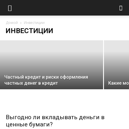
Как вложить деньги в ПИФы?
Домой
Инвестиции
ИНВЕСТИЦИИ
Наталья Рогова
-
25.06.2012
Частный кредит и риски оформления
частных денег в кредит
Какие мо
Выгодно ли вкладывать деньги в
ценные бумаги?