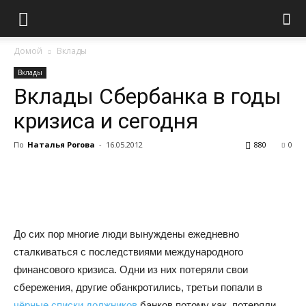
Домой
Вклады
Вклады
Вклады Сбербанка в годы
кризиса и сегодня
По
Наталья Рогова
-
16.05.2012
880
0
До сих пор многие люди вынуждены ежедневно
сталкиваться с последствиями международного
финансового кризиса. Одни из них потеряли свои
сбережения, другие обанкротились, третьи попали в
чёрные списки должников
банков потому как потеряли