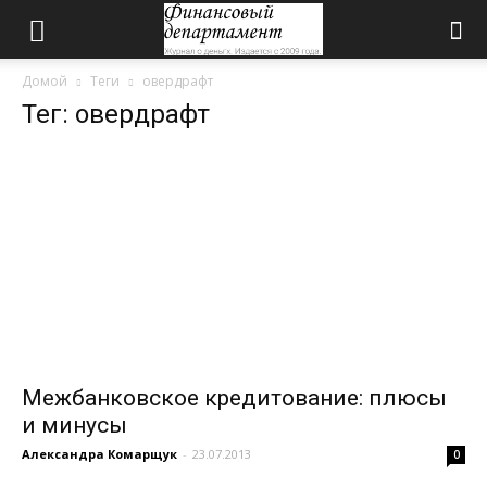
Домой
Теги
овердрафт
Тег: овердрафт
Межбанковское кредитование: плюсы
и минусы
Александра Комарщук
-
23.07.2013
0