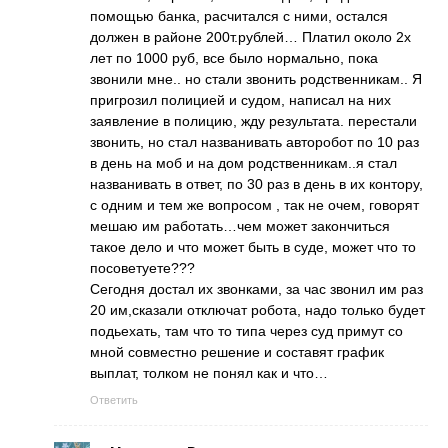
помощью банка, расчитался с ними, остался
должен в районе 200т.рублей… Платил около 2х
лет по 1000 руб, все было нормально, пока
звонили мне.. но стали звонить родственникам.. Я
пригрозил полицией и судом, написал на них
заявление в полицию, жду результата. перестали
звонить, но стал названивать авторобот по 10 раз
в день на моб и на дом родственникам..я стал
названивать в ответ, по 30 раз в день в их контору,
с одним и тем же вопросом , так не очем, говорят
мешаю им работать…чем может закончиться
такое дело и что может быть в суде, может что то
посоветуете???
Сегодня достал их звонками, за час звонил им раз
20 им,сказали отключат робота, надо только будет
подьехать, там что то типа через суд примут со
мной совместно решение и составят график
выплат, толком не понял как и что…
Ответить