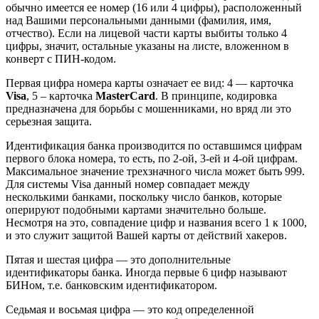
обычно имеется ее номер (16 или 4 цифры), расположенный
над Вашими персональными данными (фамилия, имя,
отчество). Если на лицевой части карты выбиты только 4
цифры, значит, остальные указаны на листе, вложенном в
конверт с ПИН-кодом.
Первая цифра номера карты означает ее вид: 4 — карточка
Visa
, 5 – карточка
MasterCard
. В принципе, кодировка
предназначена для борьбы с мошенниками, но вряд ли это
серьезная защита.
Идентификация банка производится по оставшимся цифрам
первого блока номера, то есть, по 2-ой, 3-ей и 4-ой цифрам.
Максимальное значение трехзначного числа может быть 999.
Для системы Visa данный номер совпадает между
несколькими банками, поскольку число банков, которые
оперируют подобными картами значительно больше.
Несмотря на это, совпадение цифр и названия всего 1 к 1000,
и это служит защитой Вашей карты от действий хакеров.
Пятая и шестая цифра — это дополнительные
идентификаторы банка. Иногда первые 6 цифр называют
БИНом, т.е. банковским идентификатором.
Седьмая и восьмая цифра — это код определенной