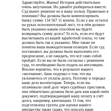
Здравствуйте, Жанна! История действительно
очень запутанная. Но давайте разбираться вместе.
Суд вынес решение не в вашу пользу. Правильно я
понимаю? Вы должны были компенсировать
банку сумму 134 567 11 копеек. Если у вас остался
на руках исполнительный лист, то в нём должно
быть указанно каким способом вы будете
возвращать сумму долга? То есть, если его будут
высчитывать из вашей заработной платы, то там
должно быть так и указанно. Мне также не
понятна ваша выжидательная позиция. Если суд
постановил, вы должны были выполнять его
предписание, а не ожидать, что всё само собой
пройдёт. Если вы не были согласны с решением
суда, то необходимо было подать на апелляцию.
Вполне вероятно, что в результате вашего
«молчания», банк подумал о том, что вы
уклоняетесь от уплаты долга. Поэтому и передал
ваше дело коллекторам. Теперь, если вы
оплачивали свой долг через судебных приставов,
они обязательно должны били дать вам какой-либо
документ, подтверждающий вашу оплату в счёт
долга, например, квитанцию. О том, что
подготовлена группа для оценки вашего
имущества также скажу, что описать ваше