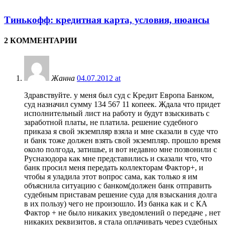
Тинькофф: кредитная карта, условия, нюансы
2 КОММЕНТАРИИ
Жанна
04.07.2012 at
Здравствуйте. у меня был суд с Кредит Европа Банком,
суд назначил сумму 134 567 11 копеек. Ждала что придет
исполнительный лист на работу и будут взыскивать с
заработной платы, не платила. решение судебного
приказа я свой экземпляр взяла и мне сказали в суде что
и банк тоже должен взять свой экземпляр. прошло время
около полгода, затишье, и вот недавно мне позвонили с
Русназодора как мне представились и сказали что, что
банк просил меня передать коллекторам Фактор+, и
чтобы я уладила этот вопрос сама, как только я им
объяснила ситуацию с банком(должен банк отправить
судебным приставам решение суда для взыскания долга
в их пользу) чего не произошло. Из банка как и с КА
Фактор + не было никаких уведомлений о передаче , нет
никаких реквизитов, я стала оплачивать через судебных