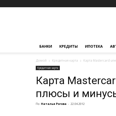
Финансовый
департамент
БАНКИ
КРЕДИТЫ
ИПОТЕКА
АВ
Домой
Кредитная карта
Карта Mastercard un
Кредитная карта
Карта Masterca
плюсы и минус
По
Наталья Рогова
-
22.04.2012