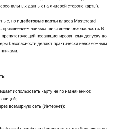
ерсональных данных на лицевой стороне карты).
тные, но и
дебетовые карты
класса Mastercard
с применением наивысшей степени безопасности. В
п, препятствующий несанкционированному допуску до
меры безопасности делают практически невозможным
нниками.
ть:
шает использовать карту не по назначению);
раницей;
рез всемирную сеть (Интернет);
stercard unembossed является то, что большинство