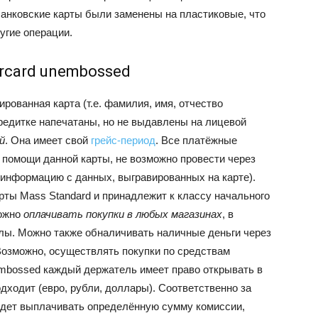
анковские карты были заменены на пластиковые, что
угие операции.
rcard unembossed
рованная карта (т.е. фамилия, имя, отчество
кредитке напечатаны, но не выдавлены на лицевой
й
. Она имеет свой
грейс-период
. Все платёжные
 помощи данной карты, не возможно провести через
 информацию с данных, выгравированных на карте).
рты Mass Standard и принадлежит к классу начального
ожно
оплачивать покупки в любых магазинах
, в
лы. Можно также обналичивать наличные деньги через
Возможно, осуществлять покупки по средствам
embossed каждый держатель имеет право открывать в
дходит (евро, рубли, доллары). Соответственно за
удет выплачивать определённую сумму комиссии,