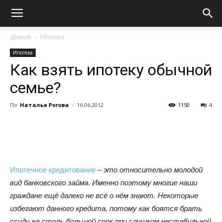
Домой
Ипотека
Ипотека
Как взять ипотеку обычной
семье?
По
Наталья Рогова
-
16.06.2012
1150
4
Ипотечное кредитование
–
это относительно молодой
вид банковского займа. Именно поэтому многие наши
граждане ещё далеко не всё о нём знают. Некоторые
избегают данного кредита, потому как боятся брать
ссуду на столь большой срок при слишком нестабильной