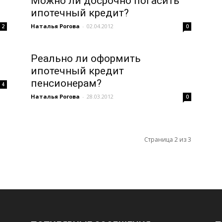
Можно ли досрочно погасить
ипотечный кредит?
Наталья Рогова
-
02.04.2012
2
0
Реально ли оформить
ипотечный кредит
пенсионерам?
4
Наталья Рогова
-
28.03.2012
0
Страница 2 из 3