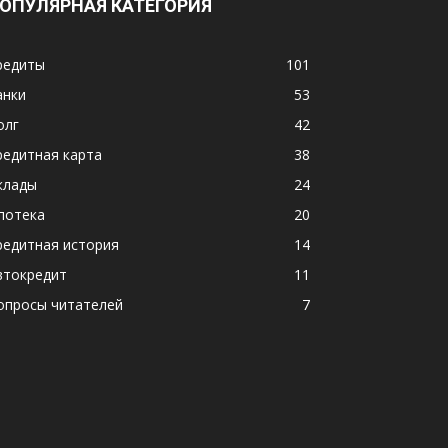
ОПУЛЯРНАЯ КАТЕГОРИЯ
редиты
101
анки
53
олг
42
редитная карта
38
клады
24
потека
20
редитная история
14
втокредит
11
опросы читателей
7