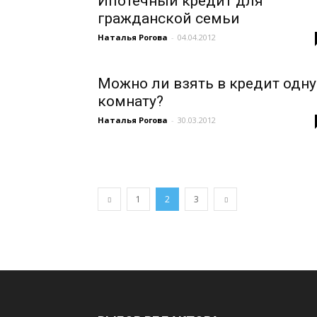
Ипотечный кредит для
гражданской семьи
Наталья Рогова
-
04.04.2012
Можно ли взять в кредит одну
комнату?
Наталья Рогова
-
30.03.2012
1
2
3