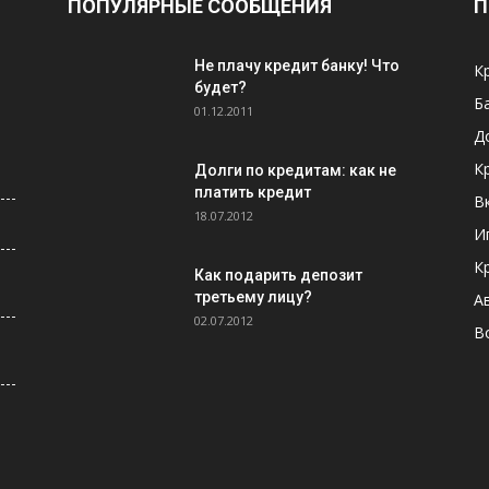
ПОПУЛЯРНЫЕ СООБЩЕНИЯ
П
Не плачу кредит банку! Что
К
будет?
Б
01.12.2011
Д
К
Долги по кредитам: как не
платить кредит
В
18.07.2012
И
К
Как подарить депозит
третьему лицу?
А
02.07.2012
В