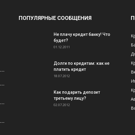
ПОПУЛЯРНЫЕ СООБЩЕНИЯ
П
Не плачу кредит банку! Что
К
будет?
Б
01.12.2011
Д
К
Долги по кредитам: как не
платить кредит
В
18.07.2012
И
К
Как подарить депозит
третьему лицу?
А
02.07.2012
В