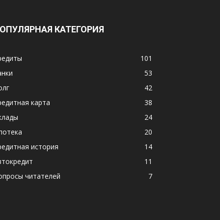
ОПУЛЯРНАЯ КАТЕГОРИЯ
редиты
101
анки
53
олг
42
редитная карта
38
клады
24
потека
20
редитная история
14
втокредит
11
опросы читателей
7