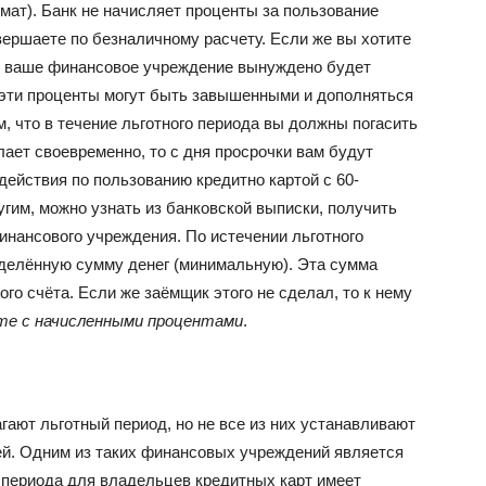
мат). Банк не начисляет проценты за пользование
овершаете по безналичному расчету. Если же вы хотите
это ваше финансовое учреждение вынуждено будет
 эти проценты могут быть завышенными и дополняться
м, что в течение льготного периода вы должны погасить
лает своевременно, то с дня просрочки вам будут
ействия по пользованию кредитно картой с 60-
им, можно узнать из банковской выписки, получить
инансового учреждения. По истечении льготного
делённую сумму денег (минимальную). Эта сумма
го счёта. Если же заёмщик этого не сделал, то к нему
те с начисленными процентами
.
ают льготный период, но не все из них устанавливают
ей. Одним из таких финансовых учреждений является
 периода для владельцев кредитных карт имеет