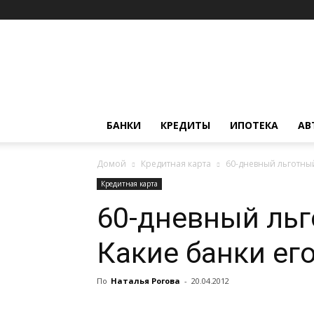
Финансовый
департамент
БАНКИ
КРЕДИТЫ
ИПОТЕКА
АВ
Домой
Кредитная карта
60-дневный льготный
Кредитная карта
60-дневный льг
Какие банки ег
По
Наталья Рогова
-
20.04.2012