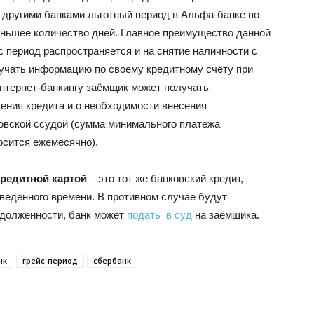
 другими банками льготный период в Альфа-банке по
еньшее количество дней. Главное преимущество данной
йс период распространяется и на снятие наличности с
учать информацию по своему кредитному счёту при
нтернет-банкингу заёмщик может получать
ения кредита и о необходимости внесения
овской ссудой (сумма минимального платежа
осится ежемесячно).
редитной картой
– это тот же банковский кредит,
тведенного времени. В противном случае будут
адолженности, банк может
подать в суд
на заёмщика.
нк
грейс-период
сбербанк