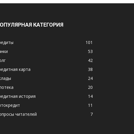
ОПУЛЯРНАЯ КАТЕГОРИЯ
редиты
101
анки
53
олг
42
редитная карта
38
клады
24
потека
20
редитная история
14
втокредит
11
опросы читателей
7