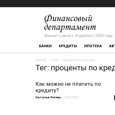
Финансовый
департамент
БАНКИ
КРЕДИТЫ
ИПОТЕКА
АВ
Домой
Теги
проценты по кредиту
Тег: проценты по кре
Как можно не платить по
кредиту?
Наталья Рогова
-
27.02.2012