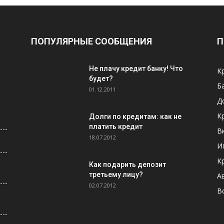
ПОПУЛЯРНЫЕ СООБЩЕНИЯ
П
Не плачу кредит банку! Что
К
будет?
Б
01.12.2011
Д
К
Долги по кредитам: как не
платить кредит
В
18.07.2012
И
К
Как подарить депозит
третьему лицу?
А
02.07.2012
В