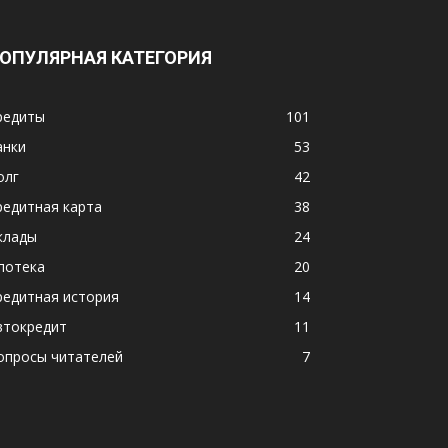
ОПУЛЯРНАЯ КАТЕГОРИЯ
редиты
101
анки
53
олг
42
редитная карта
38
клады
24
потека
20
редитная история
14
втокредит
11
опросы читателей
7