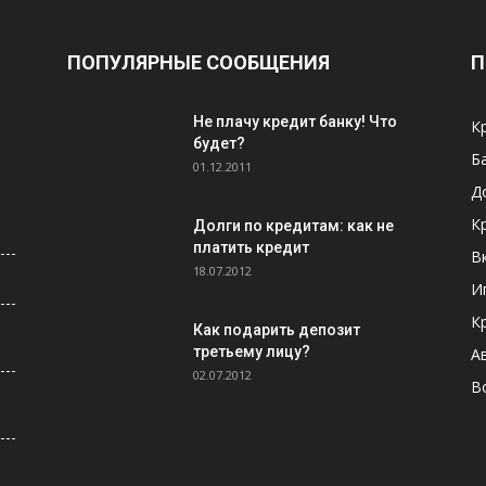
ПОПУЛЯРНЫЕ СООБЩЕНИЯ
П
Не плачу кредит банку! Что
К
будет?
Б
01.12.2011
Д
К
Долги по кредитам: как не
платить кредит
В
18.07.2012
И
К
Как подарить депозит
третьему лицу?
А
02.07.2012
В