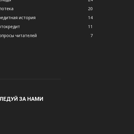
потека
20
редитная история
14
втокредит
11
опросы читателей
7
ЛЕДУЙ ЗА НАМИ