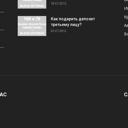
18.07.2012
И
К
Как подарить депозит
третьему лицу?
А
02.07.2012
В
НАС
С