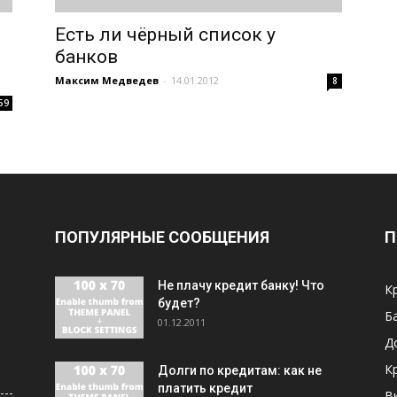
Есть ли чёрный список у
банков
Максим Медведев
-
14.01.2012
8
59
ПОПУЛЯРНЫЕ СООБЩЕНИЯ
П
Не плачу кредит банку! Что
К
будет?
Б
01.12.2011
Д
К
Долги по кредитам: как не
платить кредит
В