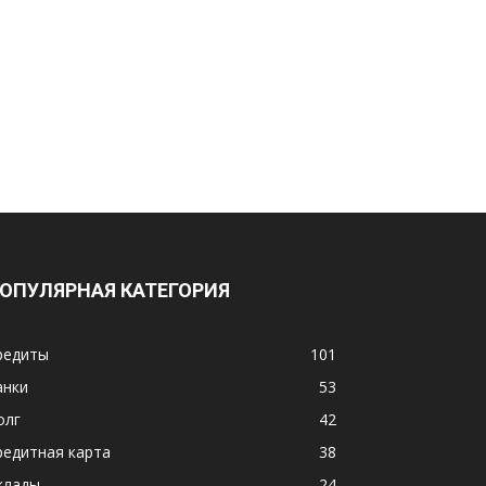
ОПУЛЯРНАЯ КАТЕГОРИЯ
редиты
101
анки
53
олг
42
редитная карта
38
клады
24