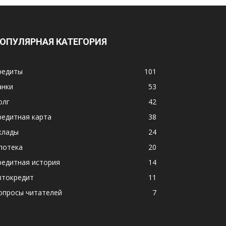
ОПУЛЯРНАЯ КАТЕГОРИЯ
редиты
101
анки
53
олг
42
редитная карта
38
клады
24
потека
20
редитная история
14
втокредит
11
опросы читателей
7