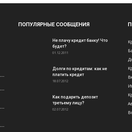
ПОПУЛЯРНЫЕ СООБЩЕНИЯ
П
Не плачу кредит банку! Что
К
будет?
Б
01.12.2011
Д
К
Долги по кредитам: как не
платить кредит
В
18.07.2012
И
К
Как подарить депозит
третьему лицу?
А
02.07.2012
В