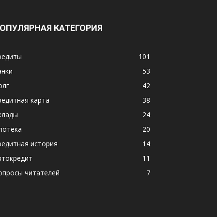
ОПУЛЯРНАЯ КАТЕГОРИЯ
редиты
101
анки
53
олг
42
редитная карта
38
клады
24
потека
20
редитная история
14
втокредит
11
опросы читателей
7