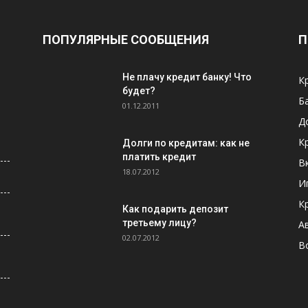
ПОПУЛЯРНЫЕ СООБЩЕНИЯ
П
Не плачу кредит банку! Что
К
будет?
Б
01.12.2011
Д
К
Долги по кредитам: как не
платить кредит
В
18.07.2012
И
К
Как подарить депозит
третьему лицу?
А
02.07.2012
В