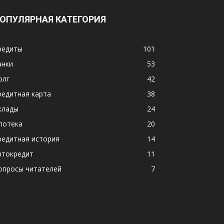
ОПУЛЯРНАЯ КАТЕГОРИЯ
редиты
101
анки
53
олг
42
редитная карта
38
клады
24
потека
20
редитная история
14
втокредит
11
опросы читателей
7