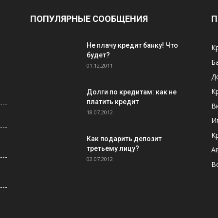
ПОПУЛЯРНЫЕ СООБЩЕНИЯ
П
Не плачу кредит банку! Что
К
будет?
Б
01.12.2011
Д
К
Долги по кредитам: как не
платить кредит
В
18.07.2012
И
К
Как подарить депозит
третьему лицу?
А
02.07.2012
В